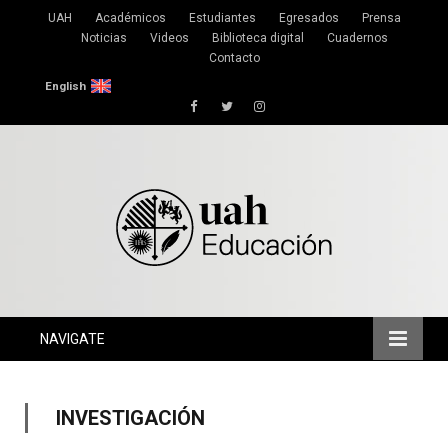
UAH
Académicos
Estudiantes
Egresados
Prensa
Noticias
Videos
Biblioteca digital
Cuadernos
Contacto
English
Facebook
Twitter
Instagram
NAVIGATE
INVESTIGACIÓN