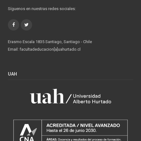
Síguenos en nuestras redes sociales:
Facebook
Twitter
Erasmo Escala 1835 Santiago, Santiago - Chile
Email: facultadeducacion[a]uahurtado.cl
UAH