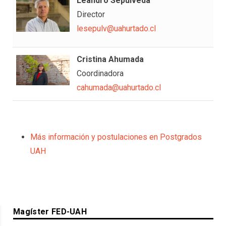
Leandro Sepúlveda
Director
lesepulv@uahurtado.cl
Cristina Ahumada
Coordinadora
cahumada@uahurtado.cl
Más información y postulaciones en Postgrados
UAH
Magíster FED-UAH