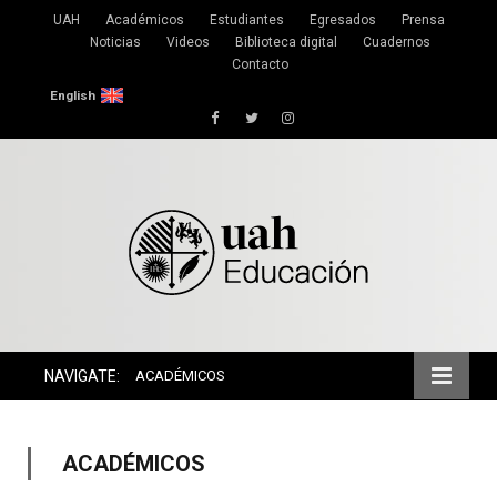
UAH
Académicos
Estudiantes
Egresados
Prensa
Noticias
Videos
Biblioteca digital
Cuadernos
Contacto
English
Facebook
Twitter
Instagram
NAVIGATE:
ACADÉMICOS
ACADÉMICOS