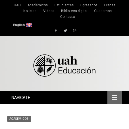
UAH
Académicos
Estudiantes
Egresados
Prensa
Noticias
Videos
Biblioteca digital
Cuadernos
Contacto
English
Facebook
Twitter
Instagram
NAVIGATE
ACADÉMICOS