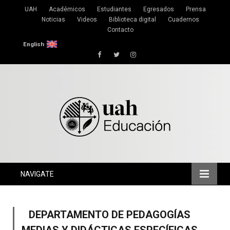
UAH
Académicos
Estudiantes
Egresados
Prensa
Noticias
Videos
Biblioteca digital
Cuadernos
Contacto
English
Facebook
Twitter
Instagram
NAVIGATE
DEPARTAMENTO DE PEDAGOGÍAS