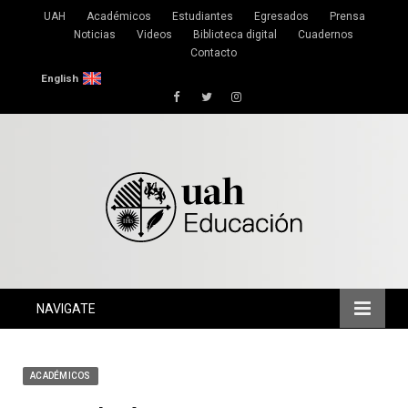
UAH
Académicos
Estudiantes
Egresados
Prensa
Noticias
Videos
Biblioteca digital
Cuadernos
Contacto
English
Facebook
Twitter
Instagram
NAVIGATE
ACADÉMICOS