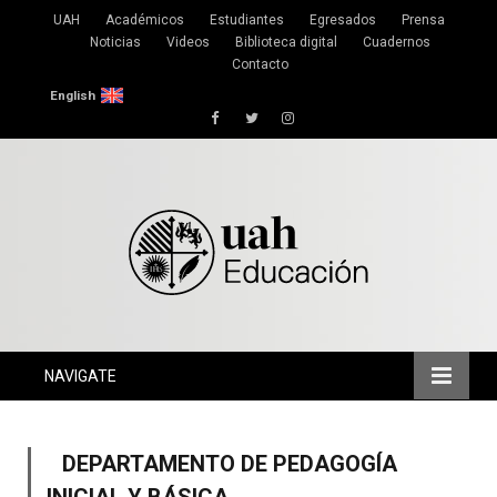
UAH
Académicos
Estudiantes
Egresados
Prensa
Noticias
Videos
Biblioteca digital
Cuadernos
Contacto
English
Facebook
Twitter
Instagram
NAVIGATE
DEPARTAMENTO DE PEDAGOGÍA