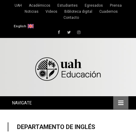
UAH
Académicos
Estudiantes
Egresados
Prensa
Noticias
Videos
Biblioteca digital
Cuadernos
Contacto
English
Facebook
Twitter
Instagram
NAVIGATE
DEPARTAMENTO DE INGLÉS