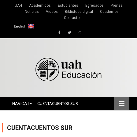
UAH
Académicos
Estudiantes
Egresados
Prensa
Noticias
Videos
Biblioteca digital
Cuadernos
Contacto
English
Facebook
Twitter
Instagram
NAVIGATE:
CUENTACUENTOS SUR
CUENTACUENTOS SUR