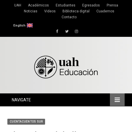
UAH
Académicos
Estudiantes
Egresados
Prensa
Noticias
Videos
Biblioteca digital
Cuadernos
Contacto
English
Facebook
Twitter
Instagram
NAVIGATE
CUENTACUENTOS SUR