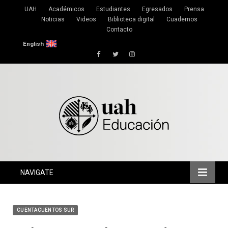
UAH
Académicos
Estudiantes
Egresados
Prensa
Noticias
Videos
Biblioteca digital
Cuadernos
Contacto
English
Facebook
Twitter
Instagram
NAVIGATE
CUENTACUENTOS SUR