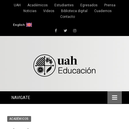
UAH
Académicos
Estudiantes
Egresados
Prensa
Noticias
Videos
Biblioteca digital
Cuadernos
Contacto
English
Facebook
Twitter
Instagram
NAVIGATE
ACADÉMICOS