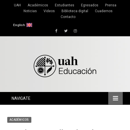
UAH
Académicos
Estudiantes
Egresados
Prensa
Noticias
Videos
Biblioteca digital
Cuadernos
Contacto
English
Facebook
Twitter
Instagram
NAVIGATE
ACADÉMICOS