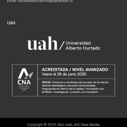
Email: facultadeducacion[a]uahurtado.cl
UAH
Copyright © 2019. Sitio web
JHC New Media
.