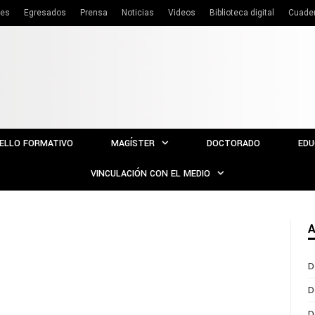
tes
Egresados
Prensa
Noticias
Videos
Biblioteca digital
Cuade
ELLO FORMATIVO
MAGÍSTER
DOCTORADO
EDU
VINCULACIÓN CON EL MEDIO
A
D
D
D