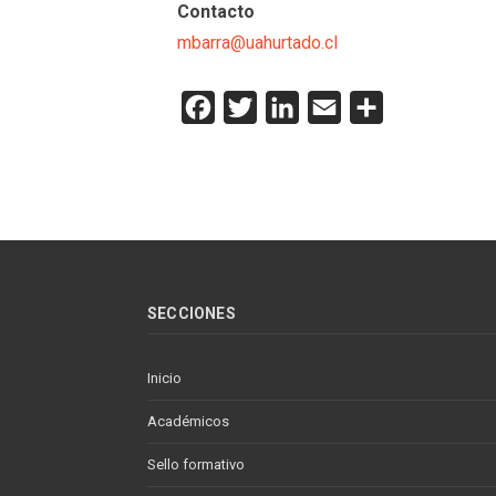
Contacto
mbarra@uahurtado.cl
Facebook
Twitter
LinkedIn
Email
Compartir
SECCIONES
Inicio
Académicos
Sello formativo