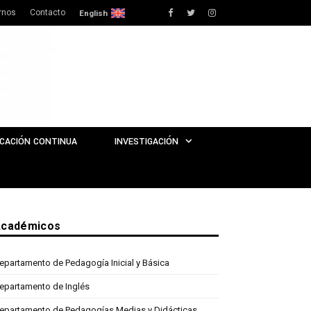
rnos
Contacto
Facebook
Twitter
Instagram
English
CACIÓN CONTINUA
INVESTIGACIÓN
cadémicos
epartamento de Pedagogía Inicial y Básica
epartamento de Inglés
epartamento de Pedagogías Medias y Didácticas