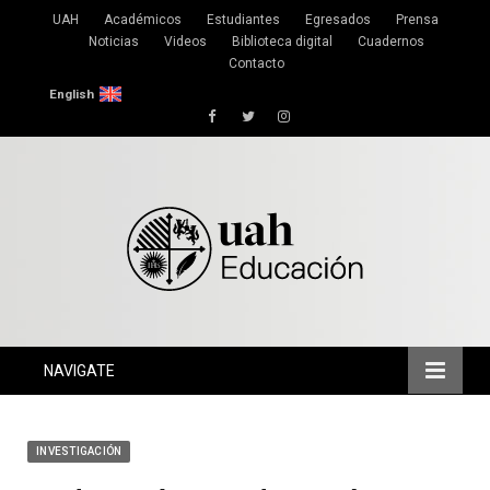
UAH
Académicos
Estudiantes
Egresados
Prensa
Noticias
Videos
Biblioteca digital
Cuadernos
Contacto
English
Facebook
Twitter
Instagram
NAVIGATE
INVESTIGACIÓN