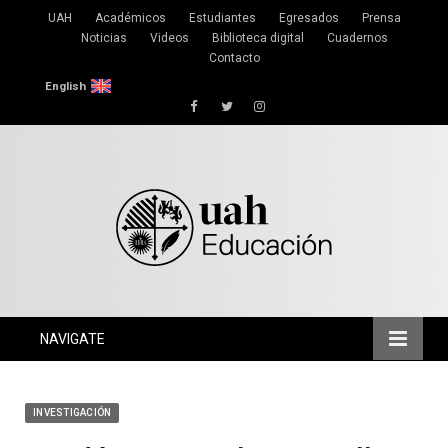
UAH
Académicos
Estudiantes
Egresados
Prensa
Noticias
Videos
Biblioteca digital
Cuadernos
Contacto
English
Facebook
Twitter
Instagram
NAVIGATE
INVESTIGACIÓN