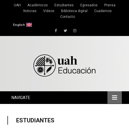
UAH
Académicos
Estudiantes
Egresados
Prensa
Noticias
Videos
Biblioteca digital
Cuadernos
Contacto
English
Facebook
Twitter
Instagram
NAVIGATE
ESTUDIANTES