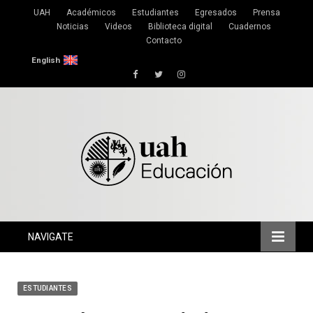
UAH
Académicos
Estudiantes
Egresados
Prensa
Noticias
Videos
Biblioteca digital
Cuadernos
Contacto
English
Facebook
Twitter
Instagram
NAVIGATE
ESTUDIANTES