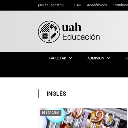
jueves, agosto 6
UAH
Académicos
Estudian
FACULTAD
ADMISIÓN
S
INGLÉS
DESTACADO