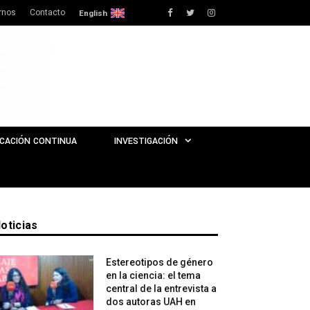
rnos
Contacto
Facebook
Twitter
Instagram
English
CACIÓN CONTINUA
INVESTIGACIÓN
oticias
Estereotipos de género
en la ciencia: el tema
central de la entrevista a
dos autoras UAH en