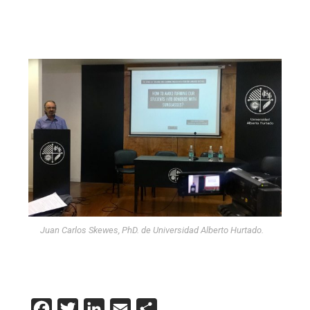
Juan Carlos Skewes, PhD. de Universidad Alberto Hurtado.
Facebook
Twitter
LinkedIn
Email
Compartir