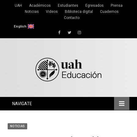
UAH
Académicos
Estudiantes
Egresados
Prensa
Noticias
Videos
Biblioteca digital
Cuadernos
Contacto
English
Facebook
Twitter
Instagram
NAVIGATE
NOTICIAS