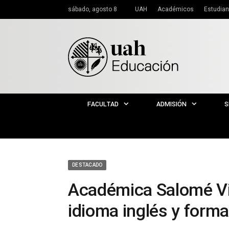
sábado, agosto 8
UAH
Académicos
Estudian
FACULTAD
ADMISIÓN
S
DESTACADO
Académica Salomé Vil
idioma inglés y form