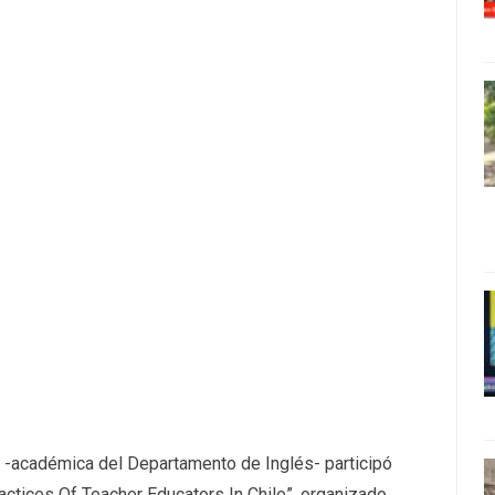
a
-académica del Departamento de Inglés- participó
tices Of Teacher Educators In Chile”, organizado