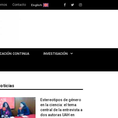
rnos
Contacto
Facebook
Twitter
Instagram
English
CACIÓN CONTINUA
INVESTIGACIÓN
oticias
Estereotipos de género
en la ciencia: el tema
central de la entrevista a
dos autoras UAH en