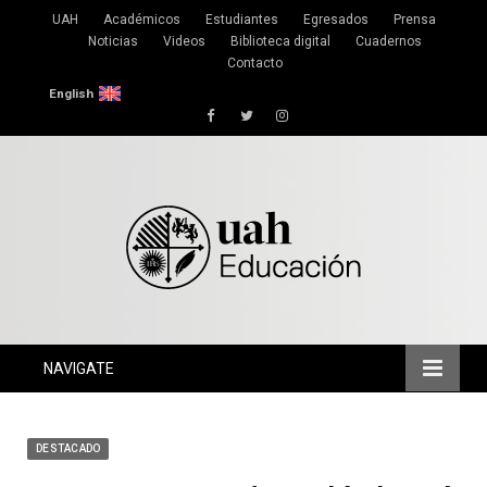
UAH
Académicos
Estudiantes
Egresados
Prensa
Noticias
Videos
Biblioteca digital
Cuadernos
Contacto
English
Facebook
Twitter
Instagram
NAVIGATE
DESTACADO