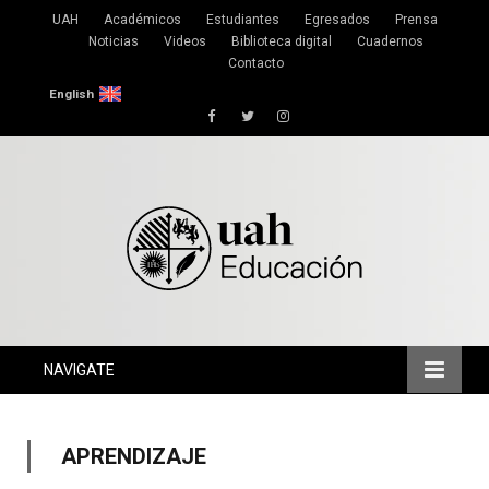
UAH
Académicos
Estudiantes
Egresados
Prensa
Noticias
Videos
Biblioteca digital
Cuadernos
Contacto
English
Facebook
Twitter
Instagram
NAVIGATE
APRENDIZAJE