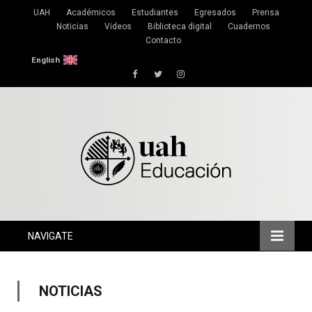
UAH
Académicos
Estudiantes
Egresados
Prensa
Noticias
Videos
Biblioteca digital
Cuadernos
Contacto
English
Facebook
Twitter
Instagram
NAVIGATE
NOTICIAS