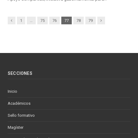
Previous
Next
1
…
75
76
77
78
79
SECCIONES
Inicio
Académicos
Sello formativo
Magíster