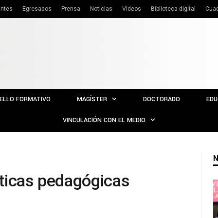
antes
Egresados
Prensa
Noticias
Videos
Biblioteca digital
Cua
ELLO FORMATIVO
MAGÍSTER
DOCTORADO
EDU
VINCULACIÓN CON EL MEDIO
N
ticas pedagógicas