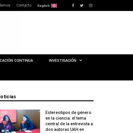
dernos
Contacto
Facebook
Twitter
Instagram
English
CACIÓN CONTINUA
INVESTIGACIÓN
oticias
Estereotipos de género
en la ciencia: el tema
central de la entrevista a
dos autoras UAH en