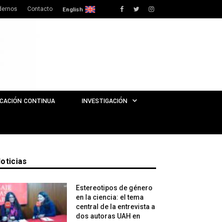
dernos
Contacto
Facebook
Twitter
Instagram
English
CACIÓN CONTINUA
INVESTIGACIÓN
oticias
Estereotipos de género
en la ciencia: el tema
central de la entrevista a
dos autoras UAH en