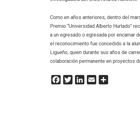
Como en años anteriores, dentro del marc
Premio “Universidad Alberto Hurtado” re
a un egresado o egresada por encarnar de
el reconocimiento fue concedido a la al
Ligueño, quien durante sus años de carre
colaboración permanente en proyectos de
Facebook
Twitter
LinkedIn
Email
Compartir