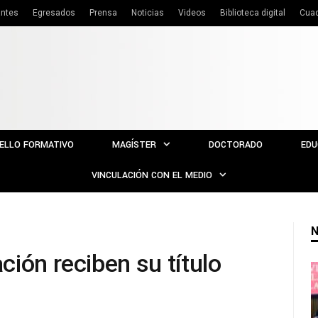
antes
Egresados
Prensa
Noticias
Videos
Biblioteca digital
Cua
ELLO FORMATIVO
MAGÍSTER
DOCTORADO
EDU
VINCULACIÓN CON EL MEDIO
N
ión reciben su título