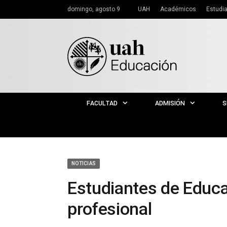
domingo, agosto 9
UAH
Académicos
Estudi
FACULTAD
ADMISIÓN
S
NOTICIAS
Estudiantes de Educac
profesional