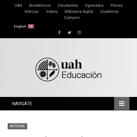
UAH
Académicos
Estudiantes
Egresados
Prensa
Noticias
Videos
Biblioteca digital
Cuadernos
Contacto
English
Facebook
Twitter
Instagram
NAVIGATE
NOTICIAS