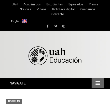
UAH
Académicos
Estudiantes
Egresados
Prensa
Noticias
Videos
Biblioteca digital
Cuadernos
Contacto
English
Facebook
Twitter
Instagram
NAVIGATE
NOTICIAS