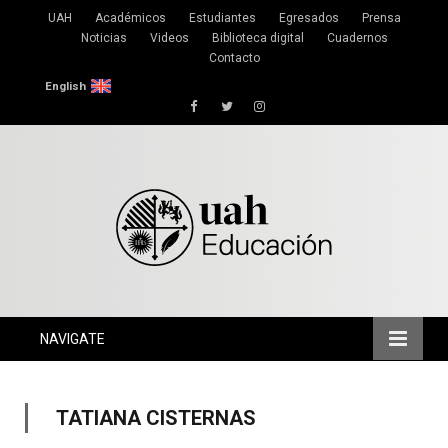
UAH
Académicos
Estudiantes
Egresados
Prensa
Noticias
Videos
Biblioteca digital
Cuadernos
Contacto
English
Facebook
Twitter
Instagram
NAVIGATE
TATIANA CISTERNAS