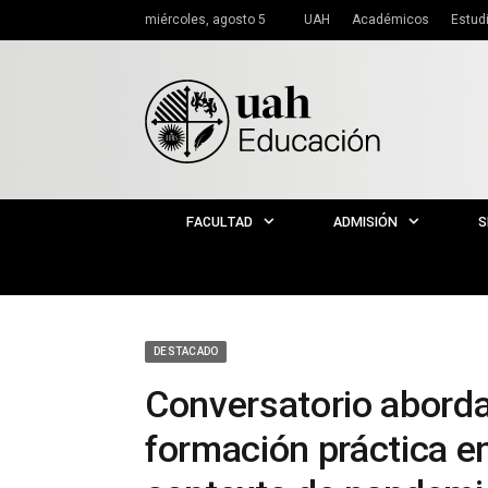
miércoles, agosto 5
UAH
Académicos
Estud
FACULTAD
ADMISIÓN
S
DESTACADO
Conversatorio aborda 
formación práctica e