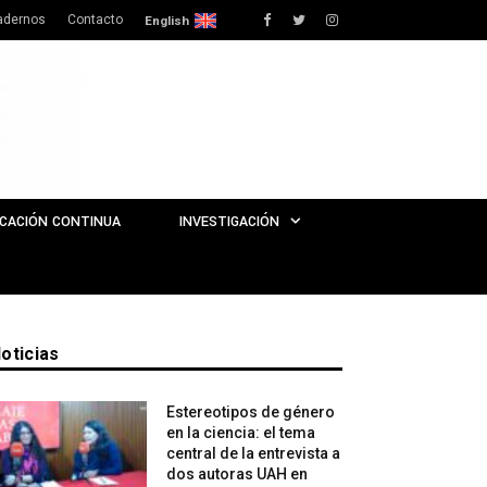
adernos
Contacto
Facebook
Twitter
Instagram
English
CACIÓN CONTINUA
INVESTIGACIÓN
oticias
Estereotipos de género
en la ciencia: el tema
central de la entrevista a
dos autoras UAH en