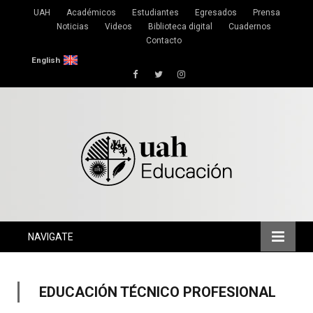
UAH
Académicos
Estudiantes
Egresados
Prensa
Noticias
Videos
Biblioteca digital
Cuadernos
Contacto
English
Facebook
Twitter
Instagram
NAVIGATE
EDUCACIÓN TÉCNICO PROFESIONAL