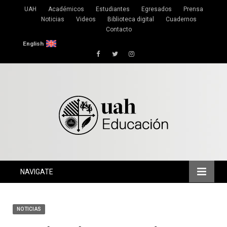
UAH
Académicos
Estudiantes
Egresados
Prensa
Noticias
Videos
Biblioteca digital
Cuadernos
Contacto
English
Facebook
Twitter
Instagram
NAVIGATE
NOTICIAS