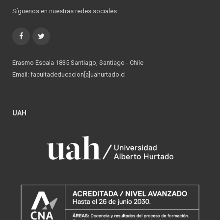
Síguenos en nuestras redes sociales:
Facebook
Twitter
Erasmo Escala 1835 Santiago, Santiago - Chile
Email: facultadeducacion[a]uahurtado.cl
UAH