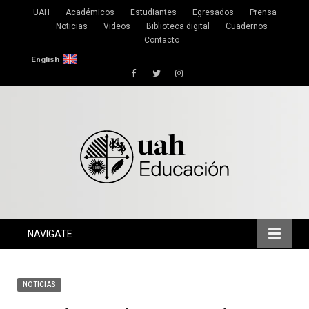
UAH
Académicos
Estudiantes
Egresados
Prensa
Noticias
Videos
Biblioteca digital
Cuadernos
Contacto
English
Facebook
Twitter
Instagram
NAVIGATE
NOTICIAS