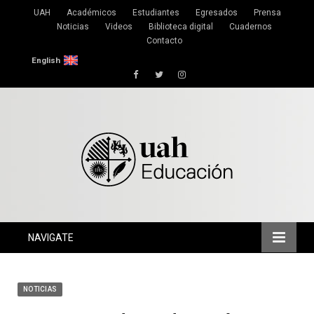
UAH
Académicos
Estudiantes
Egresados
Prensa
Noticias
Videos
Biblioteca digital
Cuadernos
Contacto
English
Facebook
Twitter
Instagram
NAVIGATE
NOTICIAS