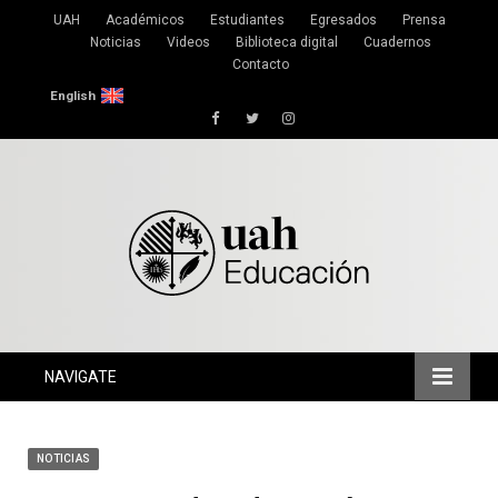
UAH
Académicos
Estudiantes
Egresados
Prensa
Noticias
Videos
Biblioteca digital
Cuadernos
Contacto
English
Facebook
Twitter
Instagram
NAVIGATE
NOTICIAS