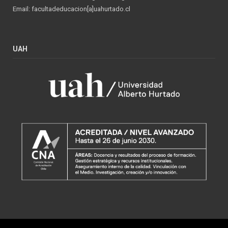
Email: facultadeducacion[a]uahurtado.cl
UAH