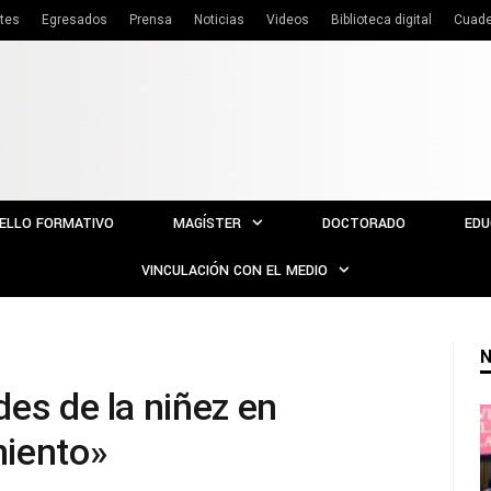
tes
Egresados
Prensa
Noticias
Videos
Biblioteca digital
Cuade
ELLO FORMATIVO
MAGÍSTER
DOCTORADO
EDU
VINCULACIÓN CON EL MEDIO
N
es de la niñez en
miento»