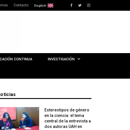
rnos
Contacto
Facebook
Twitter
Instagram
English
CACIÓN CONTINUA
INVESTIGACIÓN
oticias
Estereotipos de género
en la ciencia: el tema
central de la entrevista a
dos autoras UAH en