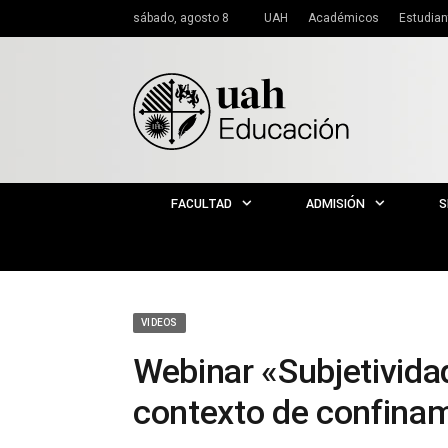
sábado, agosto 8
UAH
Académicos
Estudian
FACULTAD
ADMISIÓN
S
VIDEOS
Webinar «Subjetividad
contexto de confina