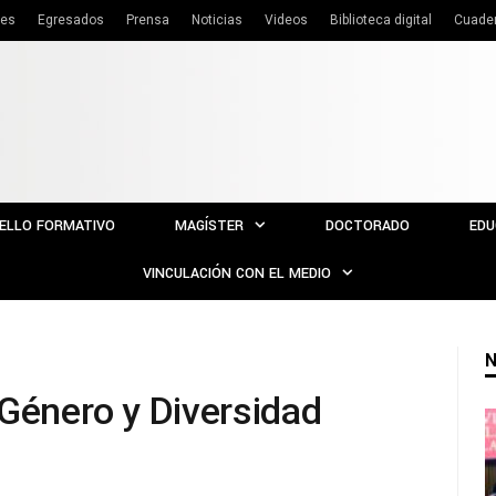
tes
Egresados
Prensa
Noticias
Videos
Biblioteca digital
Cuade
ELLO FORMATIVO
MAGÍSTER
DOCTORADO
EDU
VINCULACIÓN CON EL MEDIO
N
 Género y Diversidad