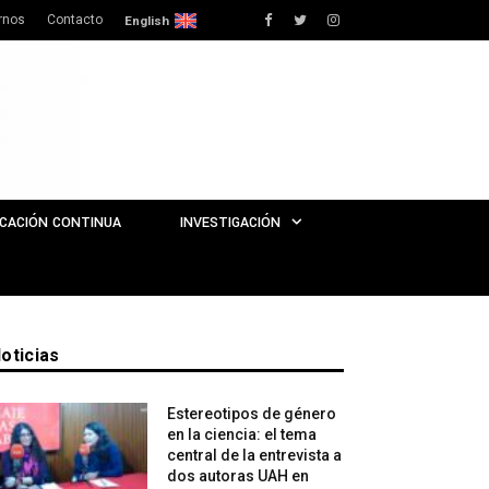
rnos
Contacto
Facebook
Twitter
Instagram
English
CACIÓN CONTINUA
INVESTIGACIÓN
oticias
Estereotipos de género
en la ciencia: el tema
central de la entrevista a
dos autoras UAH en