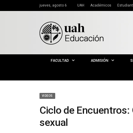
jueves, agosto 6
UAH
Académicos
Estudian
FACULTAD
ADMISIÓN
S
VIDEOS
Ciclo de Encuentros:
sexual