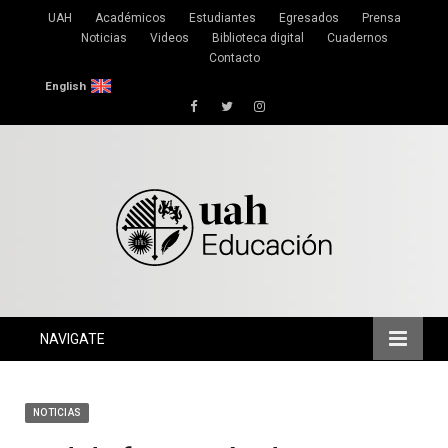
UAH
Académicos
Estudiantes
Egresados
Prensa
Noticias
Videos
Biblioteca digital
Cuadernos
Contacto
English
Facebook
Twitter
Instagram
NAVIGATE
NOTICIAS