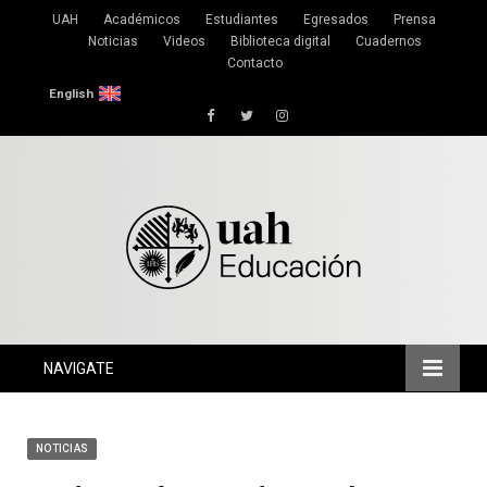
UAH
Académicos
Estudiantes
Egresados
Prensa
Noticias
Videos
Biblioteca digital
Cuadernos
Contacto
English
Facebook
Twitter
Instagram
NAVIGATE
NOTICIAS