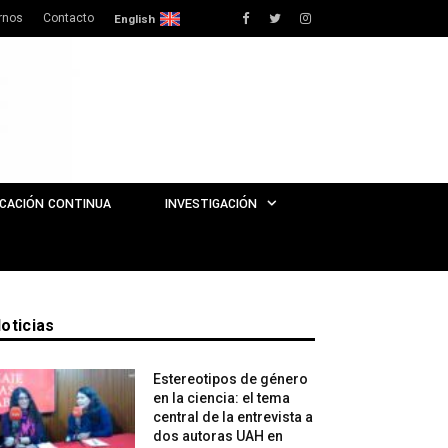
rnos
Contacto
Facebook
Twitter
Instagram
English
CACIÓN CONTINUA
INVESTIGACIÓN
oticias
Estereotipos de género
en la ciencia: el tema
central de la entrevista a
dos autoras UAH en