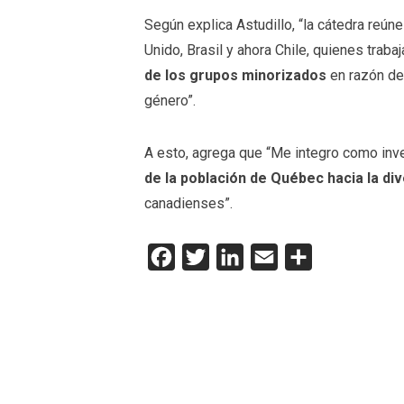
Según explica Astudillo, “la cátedra reún
Unido, Brasil y ahora Chile, quienes traba
de los grupos minorizados
en razón de 
género”.
A esto, agrega que “Me integro como inv
de la población de Québec hacia la di
canadienses”.
Facebook
Twitter
LinkedIn
Email
Compartir