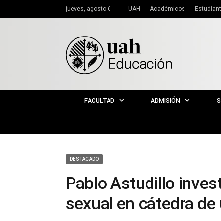
jueves, agosto 6
UAH
Académicos
Estudian
FACULTAD
ADMISIÓN
S
DESTACADO
Pablo Astudillo inves
sexual en cátedra de