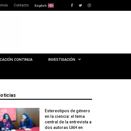
rnos
Contacto
Facebook
Twitter
Instagram
English
CACIÓN CONTINUA
INVESTIGACIÓN
oticias
Estereotipos de género
en la ciencia: el tema
central de la entrevista a
dos autoras UAH en