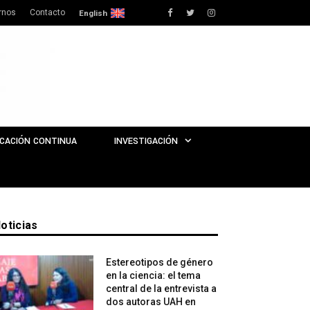
rnos
Contacto
Facebook
Twitter
Instagram
English
CACIÓN CONTINUA
INVESTIGACIÓN
oticias
Estereotipos de género
en la ciencia: el tema
central de la entrevista a
dos autoras UAH en