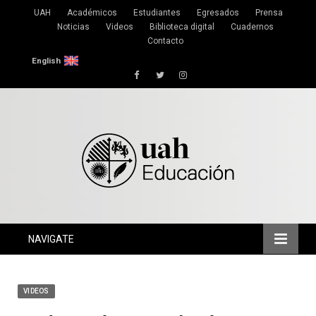
UAH
Académicos
Estudiantes
Egresados
Prensa
Noticias
Videos
Biblioteca digital
Cuadernos
Contacto
English
Facebook
Twitter
Instagram
NAVIGATE
VIDEOS