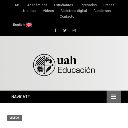
UAH
Académicos
Estudiantes
Egresados
Prensa
Noticias
Videos
Biblioteca digital
Cuadernos
Contacto
English
Facebook
Twitter
Instagram
NAVIGATE
VIDEOS