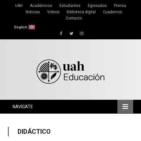
UAH
Académicos
Estudiantes
Egresados
Prensa
Noticias
Videos
Biblioteca digital
Cuadernos
Contacto
English
Facebook
Twitter
Instagram
NAVIGATE
DIDÁCTICO