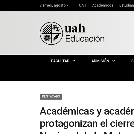
viernes, agosto 7
UAH
Académicos
Estudian
FACULTAD
ADMISIÓN
S
DESTACADO
Académicas y académ
protagonizan el cierr