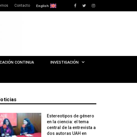
rnos
Contacto
Facebook
Twitter
Instagram
English
CACIÓN CONTINUA
INVESTIGACIÓN
oticias
Estereotipos de género
en la ciencia: el tema
central de la entrevista a
dos autoras UAH en