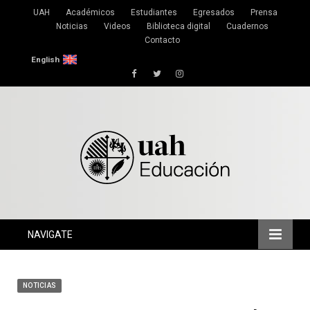
UAH
Académicos
Estudiantes
Egresados
Prensa
Noticias
Videos
Biblioteca digital
Cuadernos
Contacto
English
Facebook
Twitter
Instagram
NAVIGATE
NOTICIAS