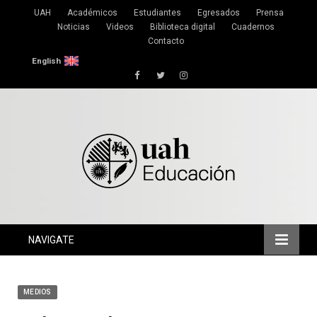
UAH
Académicos
Estudiantes
Egresados
Prensa
Noticias
Videos
Biblioteca digital
Cuadernos
Contacto
English
Facebook
Twitter
Instagram
NAVIGATE
MEDIOS