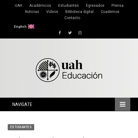
UAH
Académicos
Estudiantes
Egresados
Prensa
Noticias
Videos
Biblioteca digital
Cuadernos
Contacto
English
Facebook
Twitter
Instagram
NAVIGATE
ESTUDIANTES