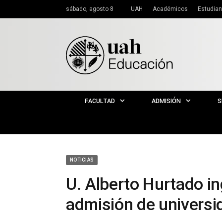
sábado, agosto 8
UAH
Académicos
Estudian
FACULTAD
ADMISIÓN
S
NOTICIAS
U. Alberto Hurtado in
admisión de universi