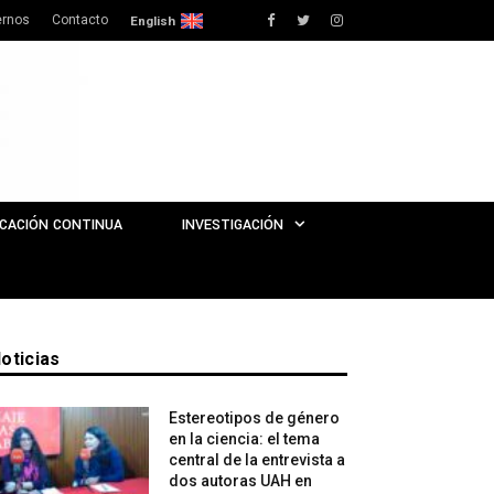
rnos
Contacto
Facebook
Twitter
Instagram
English
CACIÓN CONTINUA
INVESTIGACIÓN
oticias
Estereotipos de género
en la ciencia: el tema
central de la entrevista a
dos autoras UAH en